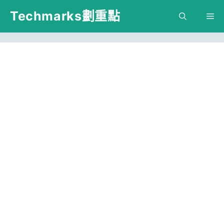
跳
Techmarks劃重點
M
至
主
要
內
容