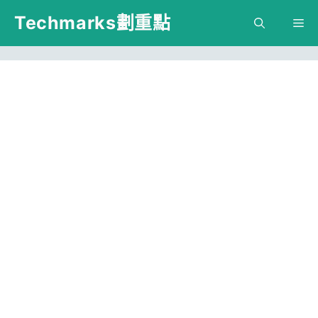
跳
Techmarks劃重點
M
至
主
要
內
容