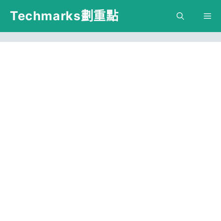
跳
Techmarks劃重點
M
至
主
要
內
容