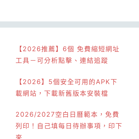
【2026推薦】6個 免費縮短網址
工具－可分析點擊、連結追蹤
【2026】5個安全可用的APK下
載網站，下載新舊版本安裝檔
2026/2027空白日曆範本，免費
列印！自己填每日待辦事項，印下
來