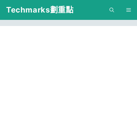
跳
Techmarks劃重點
M
至
主
要
內
容