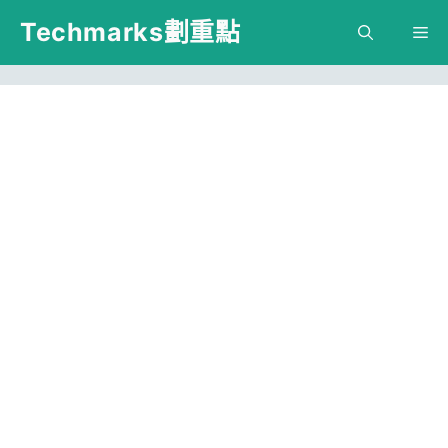
跳
Techmarks劃重點
M
至
主
要
內
容