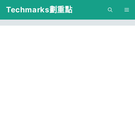
跳
Techmarks劃重點
M
至
主
要
內
容