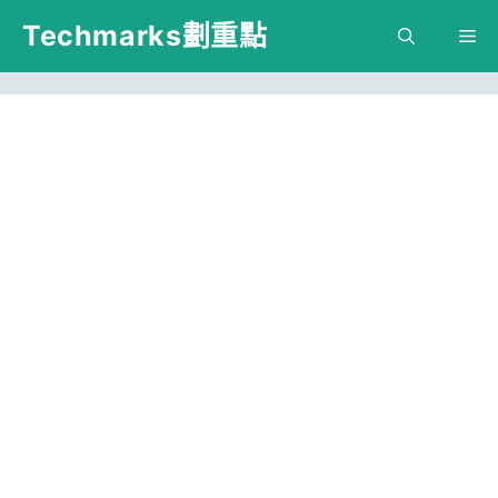
跳
Techmarks劃重點
M
至
主
要
內
容