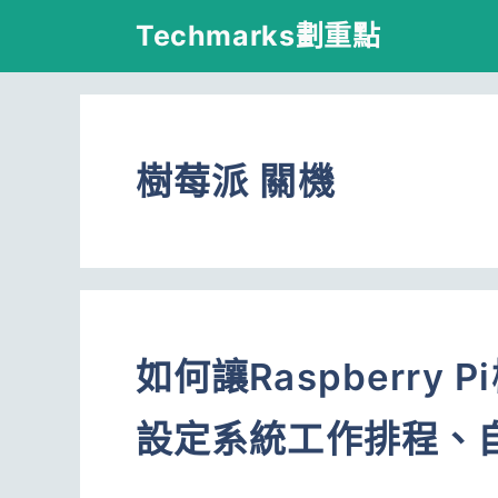
跳
Techmarks劃重點
至
主
要
樹莓派 關機
內
容
如何讓Raspberry
設定系統工作排程、