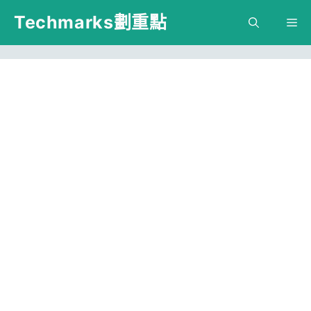
跳
Techmarks劃重點
M
至
主
要
內
容