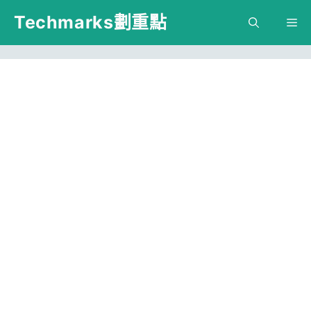
跳
Techmarks劃重點
M
至
主
要
內
容