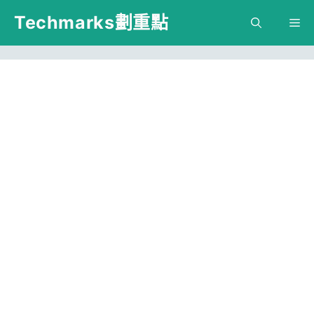
跳
Techmarks劃重點
M
至
主
要
內
容