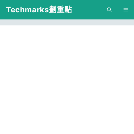
跳
Techmarks劃重點
M
至
主
要
內
容