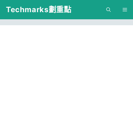
跳
Techmarks劃重點
M
至
主
要
內
容