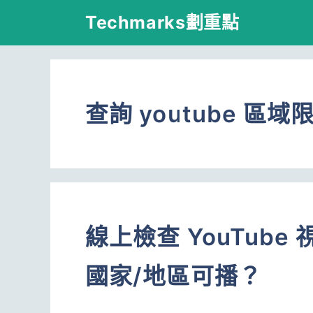
跳
Techmarks劃重點
至
主
要
查詢 youtube 區
內
容
線上檢查 YouTub
國家/地區可播？