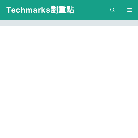
跳
Techmarks劃重點
M
至
主
要
內
容