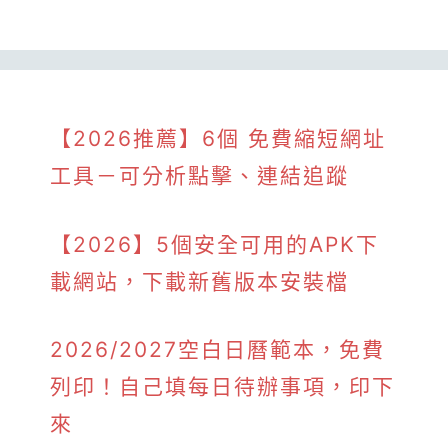
【2026推薦】6個 免費縮短網址
工具－可分析點擊、連結追蹤
【2026】5個安全可用的APK下
載網站，下載新舊版本安裝檔
2026/2027空白日曆範本，免費
列印！自己填每日待辦事項，印下
來