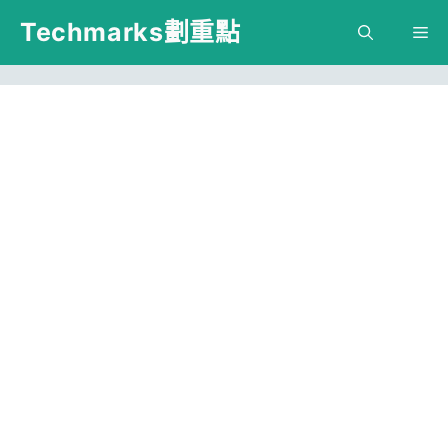
跳
Techmarks劃重點
M
至
主
要
內
容