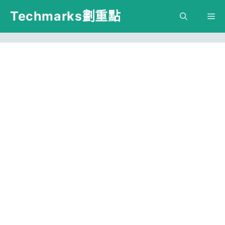
跳
Techmarks劃重點
M
至
主
要
內
容