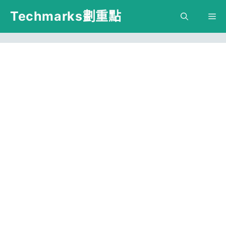
跳
Techmarks劃重點
M
至
主
要
內
容