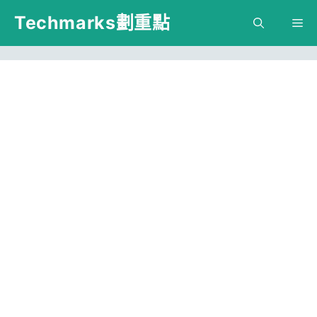
跳
Techmarks劃重點
M
至
主
要
內
容