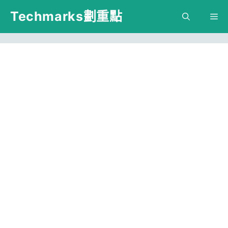
跳
Techmarks劃重點
M
至
主
要
內
容