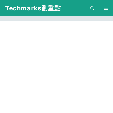
跳
Techmarks劃重點
M
至
主
要
內
容