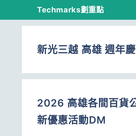
跳
Techmarks劃重點
至
主
要
新光三越 高雄 週年慶
內
容
2026 高雄各間百
新優惠活動DM