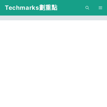
跳
Techmarks劃重點
M
至
主
要
內
容