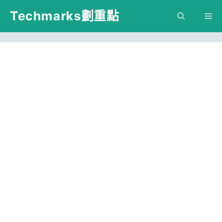
跳
Techmarks劃重點
M
至
主
要
內
容