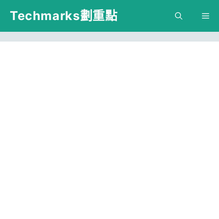
跳
Techmarks劃重點
M
至
主
要
內
容