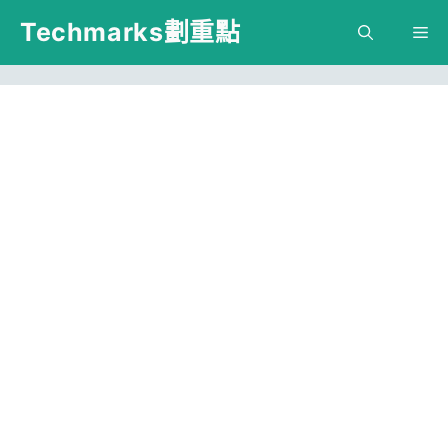
跳
Techmarks劃重點
M
至
主
要
內
容