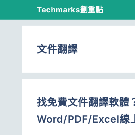
跳
Techmarks劃重點
至
主
要
文件翻譯
內
容
找免費文件翻譯軟體？
Word/PDF/Exc