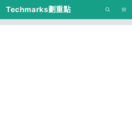
跳
Techmarks劃重點
M
至
主
要
內
容