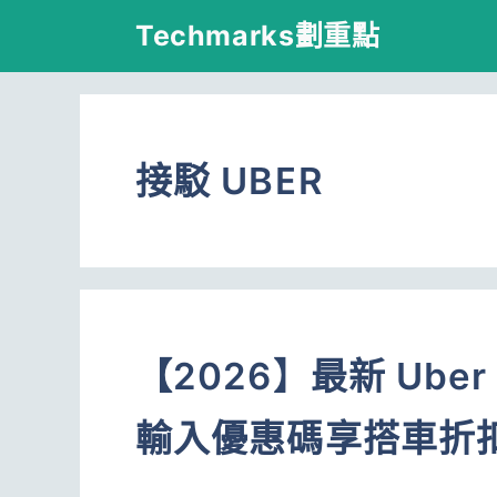
跳
Techmarks劃重點
至
主
要
接駁 UBER
內
容
【2026】最新 Ub
輸入優惠碼享搭車折