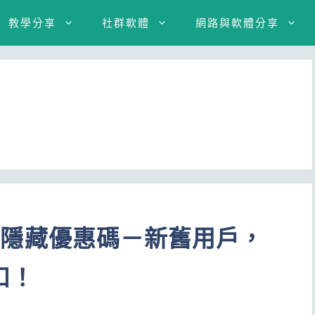
教學分享
社群軟體
網路與軟體分享
er 隱藏優惠碼－新舊用戶，
扣！