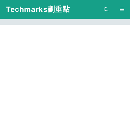
跳
Techmarks劃重點
M
至
主
要
內
容