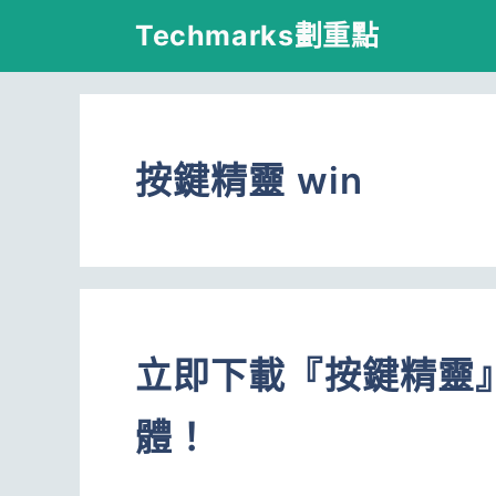
跳
Techmarks劃重點
至
主
要
按鍵精靈 win
內
容
立即下載『按鍵精靈
體！