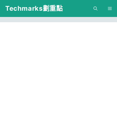
跳
Techmarks劃重點
M
至
主
要
內
容