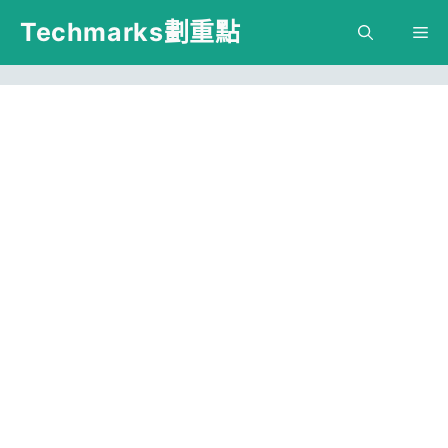
跳
Techmarks劃重點
M
至
主
要
內
容