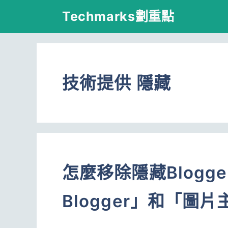
跳
Techmarks劃重點
至
主
要
技術提供 隱藏
內
容
怎麼移除隱藏Blogg
Blogger」和「圖