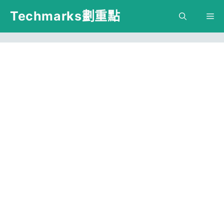
跳
Techmarks劃重點
M
至
主
要
內
容