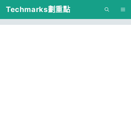
跳
Techmarks劃重點
M
至
主
要
內
容