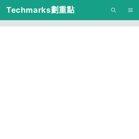
跳
Techmarks劃重點
M
至
主
要
內
容