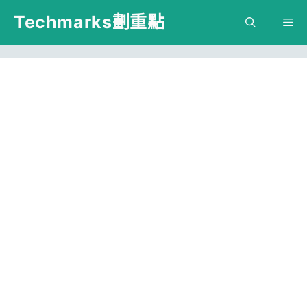
跳
Techmarks劃重點
M
至
主
要
內
容