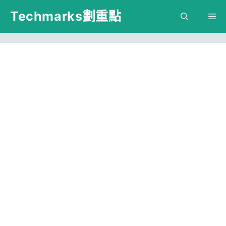
跳
Techmarks劃重點
M
至
主
要
內
容