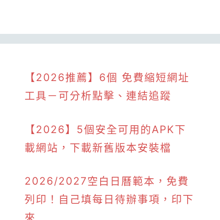
【2026推薦】6個 免費縮短網址
工具－可分析點擊、連結追蹤
【2026】5個安全可用的APK下
載網站，下載新舊版本安裝檔
2026/2027空白日曆範本，免費
列印！自己填每日待辦事項，印下
來