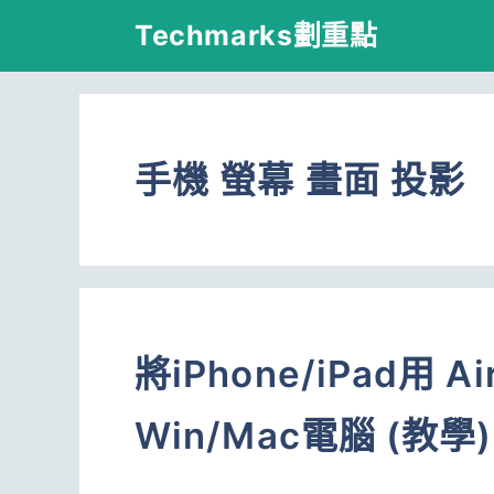
跳
Techmarks劃重點
至
主
要
手機 螢幕 畫面 投影
內
容
將iPhone/iPad用 
Win/Mac電腦 (教學)