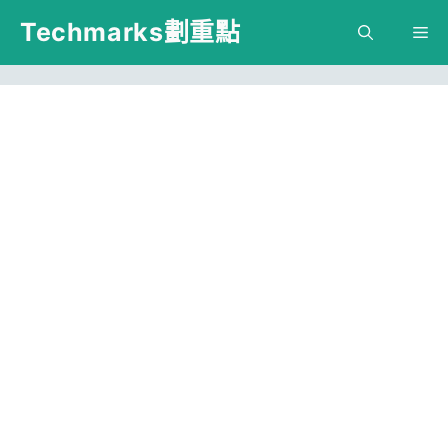
跳
Techmarks劃重點
M
至
主
要
內
容