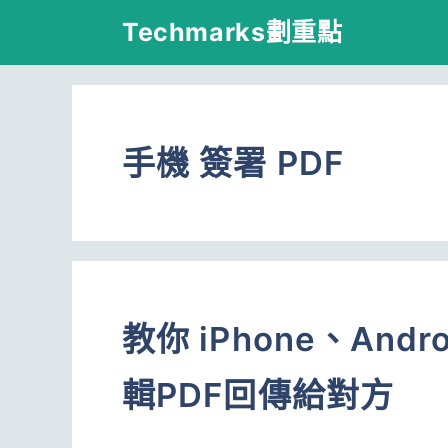
跳
Techmarks劃重點
至
主
要
手機 簽署 PDF
內
容
教你 iPhone、And
輯PDF回傳給對方