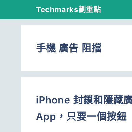
跳
Techmarks劃重點
至
主
要
手機 廣告 阻擋
內
容
iPhone 封鎖和隱
App，只要一個按鈕