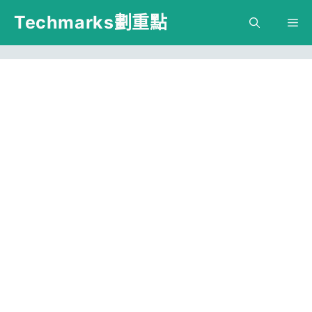
跳
Techmarks劃重點
M
至
主
要
內
容