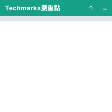
跳
Techmarks劃重點
M
至
主
要
內
容