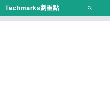
跳
Techmarks劃重點
M
至
主
要
內
容