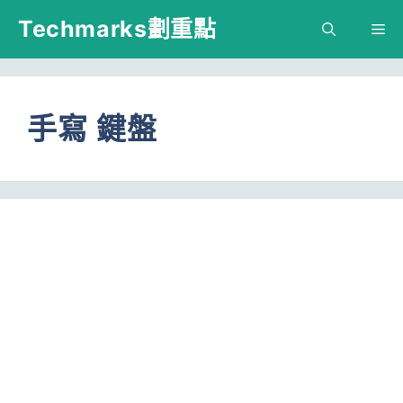
跳
Techmarks劃重點
M
至
主
要
手寫 鍵盤
內
容