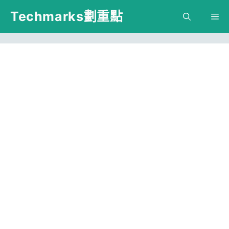
跳
Techmarks劃重點
M
至
主
要
內
容