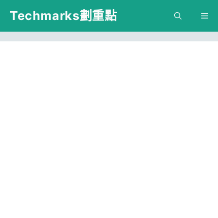
跳
Techmarks劃重點
M
至
主
要
內
容