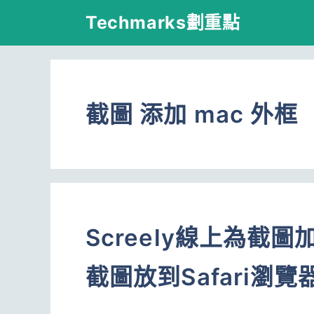
跳
Techmarks劃重點
至
主
要
截圖 添加 mac 外框
內
容
Screely線上為截
截圖放到Safari瀏